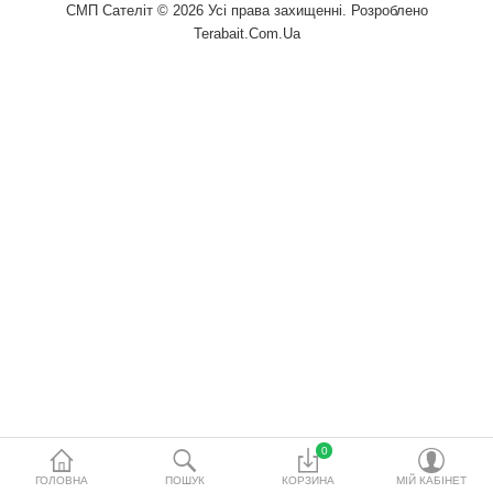
СМП Сателіт © 2026 Усі права захищенні. Розроблено
водопідготовки
Terabait.Com.Ua
Акційні товари
Порівняти
Список бажань
Валюта
0
ГОЛОВНА
ПОШУК
КОРЗИНА
МІЙ КАБІНЕТ