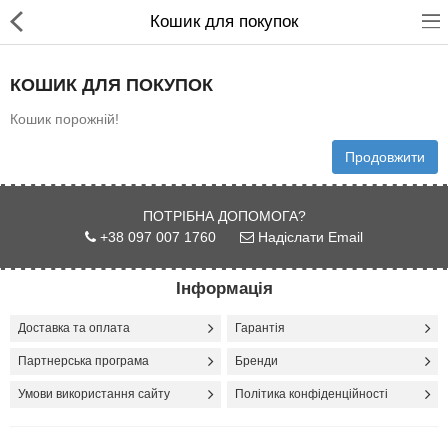
Кошик для покупок
КОШИК ДЛЯ ПОКУПОК
Кошик порожній!
Продовжити
Для магазинів
Для закладів харчування
ПОТРІБНА ДОПОМОГА?
+38 097 007 1760
Надіслати Email
Професійний посуд
Інформація
Системи опалення
Доставка та оплата
Гарантія
Системи кондиціонування
Партнерська програма
Бренди
Клінінгове обладнання і
Умови використання сайту
Політика конфіденційності
професійна хімія
Системи водоочистки і