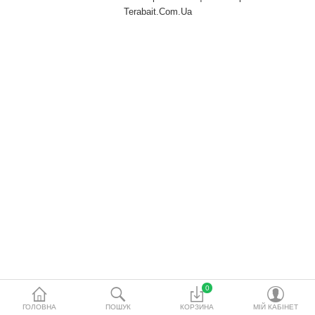
водопідготовки
Terabait.Com.Ua
Акційні товари
Порівняти
Список бажань
Валюта
0
ГОЛОВНА
ПОШУК
КОРЗИНА
МІЙ КАБІНЕТ