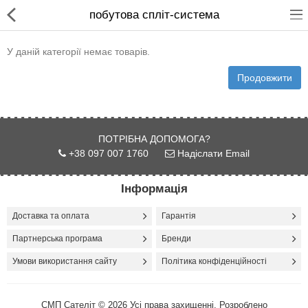
побутова спліт-система
У даній категорії немає товарів.
Продовжити
Для магазинів
ПОТРІБНА ДОПОМОГА?
Для закладів харчування
+38 097 007 1760
Надіслати Email
Професійний посуд
Інформація
Системи опалення
Доставка та оплата
Гарантія
Системи кондиціонування
Партнерська програма
Бренди
Клінінгове обладнання і
Умови використання сайту
Політика конфіденційності
професійна хімія
Системи водоочистки і
СМП Сателіт © 2026 Усі права захищенні. Розроблено