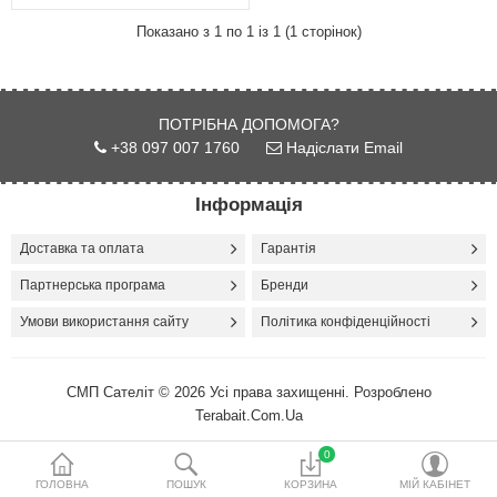
водопідготовки
Показано з 1 по 1 із 1 (1 сторінок)
Акційні товари
ПОТРІБНА ДОПОМОГА?
Порівняти
Список бажань
+38 097 007 1760
Надіслати Email
Валюта
Інформація
Доставка та оплата
Гарантія
Партнерська програма
Бренди
Умови використання сайту
Політика конфіденційності
СМП Сателіт © 2026 Усі права захищенні. Розроблено
Terabait.Com.Ua
0
ГОЛОВНА
ПОШУК
КОРЗИНА
МІЙ КАБІНЕТ