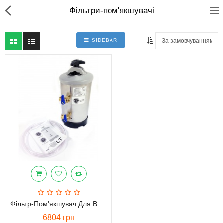
Фільтри-пом'якшувачі
SIDEBAR
Для магазинів
Для закладів харчування
Професійний посуд
Системи опалення
Системи кондиціонування
Клінінгове обладнання і
професійна хімія
Фільтр-Пом'якшувач Для Води DVA 20LT
6804 грн
Системи водоочистки і