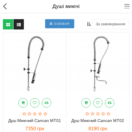
Душі миючі
SIDEBAR
Для магазинів
Для закладів харчування
Професійний посуд
Системи опалення
Системи кондиціонування
Клінінгове обладнання і
професійна хімія
Душ Миючий Cancan MT01
Душ Миючий Cancan MT02
7350 грн
8190 грн
Системи водоочистки і