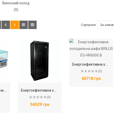
Виносний холод
(0)
4
5
Сортувати:
Е
нергоефективна холодильна шафа BRILLIS EG-HR600G.B
(0)
60718 грн
В
ітрина холодильна для топінгу BRILLIS G-VRX1400/330FG
Е
нергоефективна холодильна шафа BRILLIS EG-HR400G.B
(0)
56529 грн