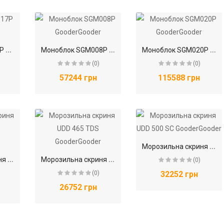
М
оноблок SGL017P GooderGooder
М
оноблок SGM008P GooderGooder
М
оноблок SGM020P GooderGooder
(0)
(0)
57244 грн
115588 грн
М
орозильна скриня UDD 500 SC GooderGooder
М
орозильна скриня UDD 365 TDS GooderGooder
М
орозильна скриня UDD 465 TDS GooderGooder
(0)
(0)
32252 грн
26752 грн