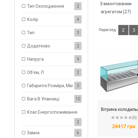
З вмонтованим
Тип Охолодження
2
агрегатом (27)
Колір
4
Перегляд:
2
3
Тип
3
Додатково
2
Напруга
9
Об'єм, Л
2
Габаритні Розміри, Мм
3
Вага В Упаковці
10
Клас Енергоспоживання
(0)
2
24417 грн
Замок
6