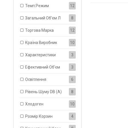
Темп.режим
12
Загальний Об'єм Л
8
Торгова Марка
12
Країна Виробник
10
Характеристики
3
Ефективний Об'єм
3
Освітлення
6
Рівень Шуму DB (A)
8
Хлодоген
10
Розмір Корзин
4