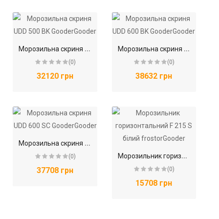
М
орозильна скриня UDD 500 BK GooderGooder
М
орозильна скриня UDD 600 BK GooderGooder
(0)
(0)
32120 грн
38632 грн
М
орозильна скриня UDD 600 SC GooderGooder
М
орозильник горизонтальний F 215 S білий frostorGooder
(0)
37708 грн
(0)
15708 грн