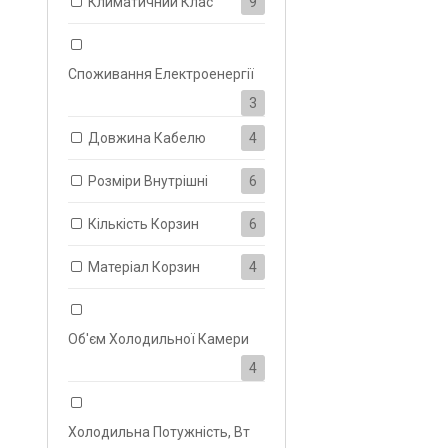
Климатичний Клас
9
Споживання Електроенергії
3
Довжина Кабелю
4
Розміри Внутрішні
6
Кількість Корзин
6
Матеріал Корзин
4
Об'єм Холодильної Камери
4
Холодильна Потужність, Вт