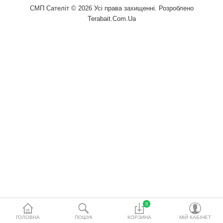
водопідготовки
СМП Сателіт © 2026 Усі права захищенні. Розроблено
Terabait.Com.Ua
Акційні товари
Порівняти
Список бажань
Валюта
0
ГОЛОВНА
ПОШУК
КОРЗИНА
МІЙ КАБІНЕТ