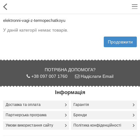
elektronni-vagi-z-termopechatkoyu
У даній категорії немає товарів.
Продовжити
Для магазинів
Для закладів харчування
ПОТРІБНА ДОПОМОГА?
+38 097 007 1760
Надіслати Email
Професійний посуд
Системи опалення
Інформація
Системи кондиціонування
Доставка та оплата
Гарантія
Партнерська програма
Бренди
Клінінгове обладнання і
професійна хімія
Умови використання сайту
Політика конфіденційності
Системи водоочистки і