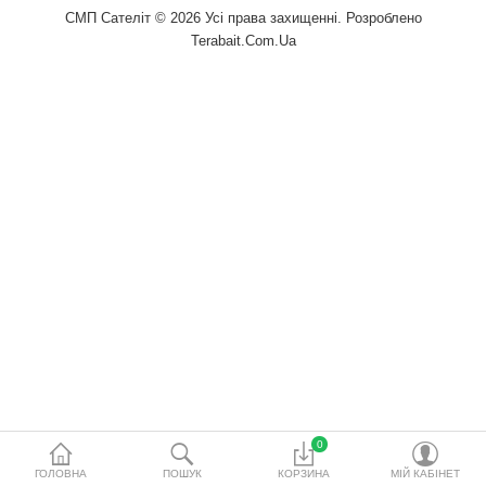
водопідготовки
СМП Сателіт © 2026 Усі права захищенні. Розроблено
Terabait.Com.Ua
Акційні товари
Порівняти
Список бажань
Валюта
0
ГОЛОВНА
ПОШУК
КОРЗИНА
МІЙ КАБІНЕТ