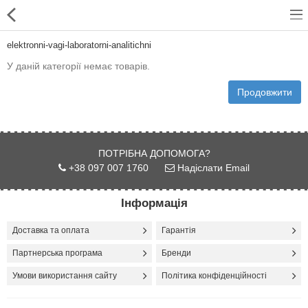
elektronni-vagi-laboratorni-analitichni
У даній категорії немає товарів.
Продовжити
Для магазинів
Для закладів харчування
ПОТРІБНА ДОПОМОГА?
+38 097 007 1760
Надіслати Email
Професійний посуд
Системи опалення
Інформація
Системи кондиціонування
Доставка та оплата
Гарантія
Партнерська програма
Бренди
Клінінгове обладнання і
професійна хімія
Умови використання сайту
Політика конфіденційності
Системи водоочистки і