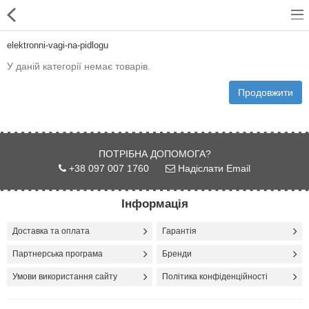
elektronni-vagi-na-pidlogu
У даній категорії немає товарів.
Продовжити
Для магазинів
Для закладів харчування
ПОТРІБНА ДОПОМОГА?
+38 097 007 1760
Надіслати Email
Професійний посуд
Системи опалення
Інформація
Системи кондиціонування
Доставка та оплата
Гарантія
Партнерська програма
Бренди
Клінінгове обладнання і
професійна хімія
Умови використання сайту
Політика конфіденційності
Системи водоочистки і