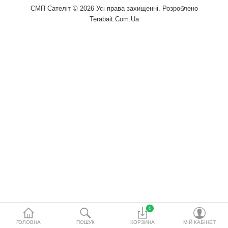
водопідготовки
СМП Сателіт © 2026 Усі права захищенні. Розроблено
Terabait.Com.Ua
Акційні товари
Порівняти
Список бажань
Валюта
0
ГОЛОВНА
ПОШУК
КОРЗИНА
МІЙ КАБІНЕТ