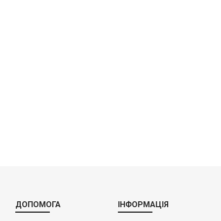
ЧАФІНДИШІ (МАРМІТИ) ТА СУПНИЦІ ЕЛЕКТРИЧНІ
ДЛЯ ЗАКЛАДІВ ХАРЧУВАННЯ
ДЛЯ МАГАЗИНІВ
ПРОФЕСІЙНИЙ ПОСУД
CИСТЕМИ ОПАЛЕННЯ
СИСТЕМИ КОНДИЦІОНУВАННЯ
ВСЕ ДЛЯ КЛІНІНГУ
СИСТЕМИ ВОДООЧИСТКИ
ДОПОМОГА
ІНФОРМАЦІЯ