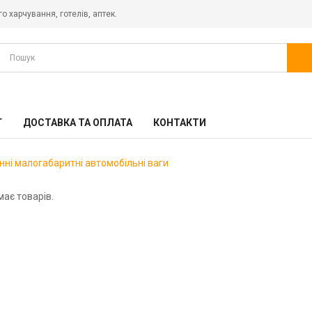
о харчування, готелів, аптек.
АКЦІЙНІ ТОВАРИ
ГАСТРОЄМНОСТІ
ГАСТРОЄМОСТІ KAYALAR (ТУРЕЧЧИНА)
Г
ДОСТАВКА ТА ОПЛАТА
КОНТАКТИ
ДЕКА АЛЮМІНІЄВІ ПРОФЕСІЙНІ ТА РЕШІТКИ ДЛЯ
ПАРОКОНВЕКТОМАТУ, КОНВЕКЦІЙНОЇ ПЕЧІ
нні малогабаритні автомобільні ваги
ЕЛЕКТРОМЕХАНІЧНЕ ОБЛАДНАННЯ
має товарів.
ТЕПЛОВЕ ОБЛАДНАННЯ
ТЕРМОВІДРА ДЛЯ ЇЖІ
ТЕРМОКОНТЕЙНЕРИ ТА ТЕРМОПІДНОСИ
ХОЛОДИЛЬНЕ ОБЛАДНАННЯ