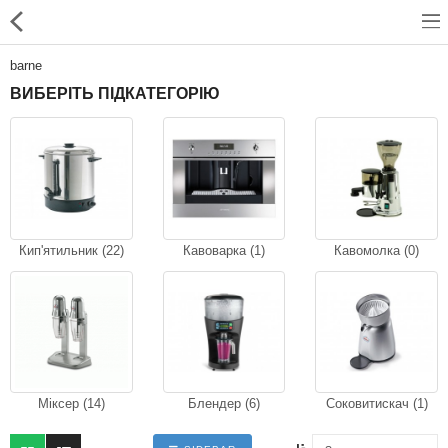
barne
ВИБЕРІТЬ ПІДКАТЕГОРІЮ
Для магазинів
Для закладів харчування
Професійний посуд
Кип'ятильник (22)
Кавоварка (1)
Кавомолка (0)
Системи опалення
Системи кондиціонування
Клінінгове обладнання і
професійна хімія
Міксер (14)
Блендер (6)
Соковитискач (1)
Системи водоочистки і