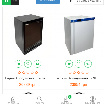
SIDEBAR
водопідготовки
Акційні товари
Порівняти
Список бажань
Валюта
Барна Холодильна Шафа BRILLIS BBS138H
Барний Холодильник BRILLIS BR200V
26889 грн
23854 грн
0
ГОЛОВНА
ПОШУК
КОРЗИНА
МІЙ КАБІНЕТ