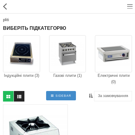
pliti
ВИБЕРІТЬ ПІДКАТЕГОРІЮ
Для магазинів
Для закладів харчування
Професійний посуд
Індукційні плити (3)
Газові плити (1)
Електричні плити
(0)
Системи опалення
SIDEBAR
Системи кондиціонування
Клінінгове обладнання і
професійна хімія
Системи водоочистки і