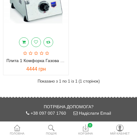
водопідготовки
Акційні товари
Порівняти
Список бажань
Валюта
Плита 1 Комфорка Газова CEJ29Z RemtaGooder
4444 грн
Показано з 1 по 1 із 1 (1 сторінок)
ПОТРІБНА ДОПОМОГА?
+38 097 007 1760
Надіслати Email
0
Інформація
ГОЛОВНА
ПОШУК
КОРЗИНА
МІЙ КАБІНЕТ