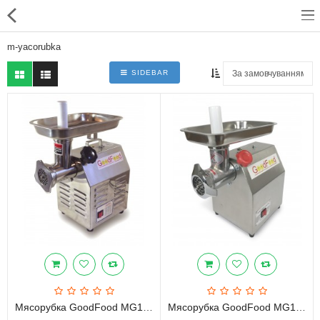
m-yacorubka
SIDEBAR
Для магазинів
Для закладів харчування
Професійний посуд
Системи опалення
Системи кондиціонування
Клінінгове обладнання і
професійна хімія
Мясорубка GoodFood MG12 Premium
Мясорубка GoodFood MG12S
Системи водоочистки і