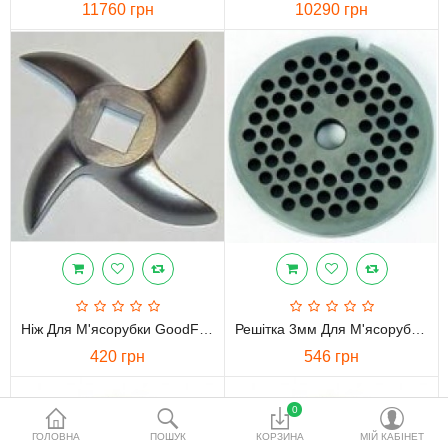
11760 грн
10290 грн
водопідготовки
Акційні товари
Порівняти
Список бажань
Валюта
Ніж Для М'ясорубки GoodFood K1
Решітка 3мм Для М'ясорубки R3
420 грн
546 грн
0
ГОЛОВНА
ПОШУК
КОРЗИНА
МІЙ КАБІНЕТ