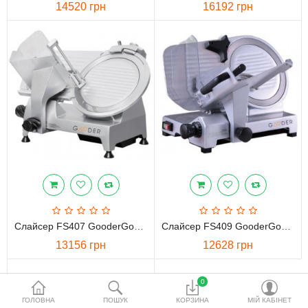
14520 грн
16192 грн
водопідготовки
Акційні товари
Порівняти
Список бажань
Валюта
Слайсер FS407 GooderGooder
Слайсер FS409 GooderGooder
13156 грн
12628 грн
0
ГОЛОВНА
ПОШУК
КОРЗИНА
МІЙ КАБІНЕТ