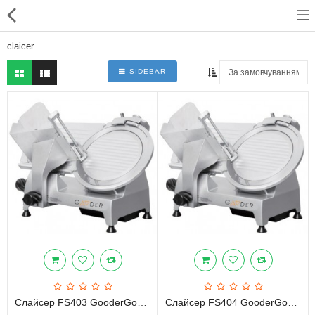
claicer
SIDEBAR
Для магазинів
Для закладів харчування
Професійний посуд
Системи опалення
Системи кондиціонування
Клінінгове обладнання і
професійна хімія
Слайсер FS403 GooderGooder
Слайсер FS404 GooderGooder
Системи водоочистки і