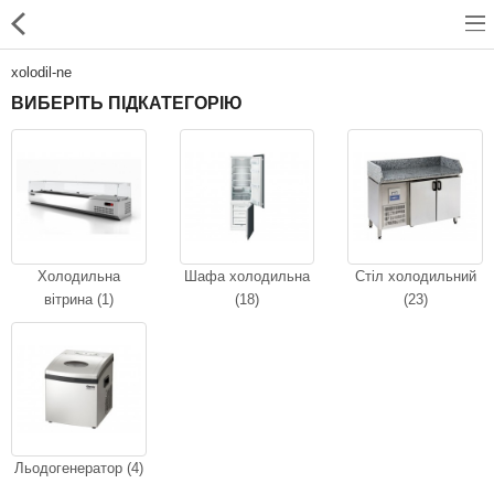
xolodil-ne
ВИБЕРІТЬ ПІДКАТЕГОРІЮ
Для магазинів
Для закладів харчування
Професійний посуд
Холодильна
Шафа холодильна
Стіл холодильний
вітрина (1)
(18)
(23)
Системи опалення
Системи кондиціонування
Клінінгове обладнання і
професійна хімія
Льодогенератор (4)
Системи водоочистки і