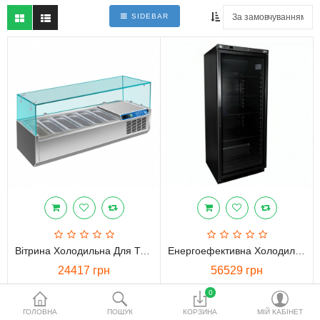
водопідготовки
SIDEBAR
Акційні товари
Порівняти
Список бажань
Валюта
Вітрина Холодильна Для Топінгу BRILLIS G-VRX1400/330FG
Енергоефективна Холодильна Шафа BRILLIS EG-HR400G.B
24417 грн
56529 грн
0
ГОЛОВНА
ПОШУК
КОРЗИНА
МІЙ КАБІНЕТ