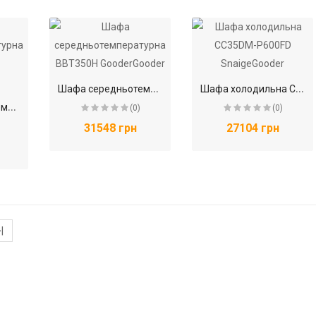
Ш
афа середньотемпературна ВВT350H GooderGooder
Ш
афа холодильна CC35DM-P600FD SnaigeGooder
Ш
афа середньотемпературна USS 374 DTK GooderGooder
(0)
(0)
31548 грн
27104 грн
|