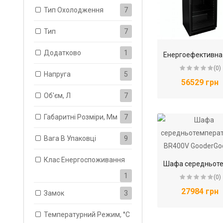
Тип Охолодження
7
Тип
7
Додатково
1
(0)
Напруга
5
56529 грн
Об'єм, Л
7
Габаритні Розміри, Мм
7
Вага В Упаковці
9
Клас Енергоспоживання
1
(0)
27984 грн
Замок
3
Температурний Режим, °С