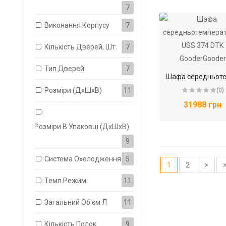
7
Виконання Корпусу
7
Кількість Дверей, Шт.
7
Тип Дверей
7
Розміри (ДхШхВ)
11
(0)
31988 грн
Розміри В Упаковці (ДхШхВ)
9
Система Охолодження
5
1
2
>
>
Темп.режим
11
Загальний Об'єм Л
11
Кількість Полок
9