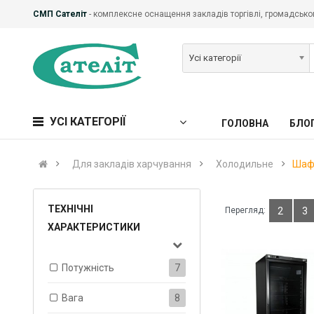
СМП Сателіт
- комплексне оснащення закладів торгівлі, громадськог
Усі категорії
УСІ КАТЕГОРІЇ
ГОЛОВНА
БЛО
Для закладів харчування
Холодильне
Шаф
ТЕХНІЧНІ
Перегляд:
2
3
ХАРАКТЕРИСТИКИ
Потужність
7
Вага
8