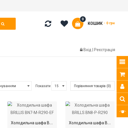
0
КОШИК
- 0 грн
Вхід
|
Реєстрація
Показати
Порівняння товарів (0)
Х
олодильна шафа BRILLIS BN7-M-R290-EF
Х
олодильна шафа BRILLS BN8-P-R290