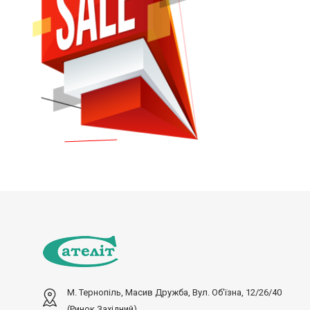
М. Тернопіль, Масив Дружба, Вул. Об'їзна, 12/26/40
(ринок Західний)