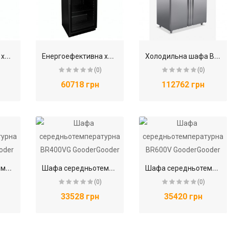
Е
нергоефективна холодильна шафа BRILLIS EG-HR400G.B
Е
нергоефективна холодильна шафа BRILLIS EG-HR600G.B
Х
олодильна шафа BRILLIS BN14-M-R290-EF
(0)
(0)
60718 грн
112762 грн
Ш
афа середньотемпературна BR400V GooderGooder
Ш
афа середньотемпературна BR400VG GooderGooder
Ш
афа середньотемпературна BR600V GooderGooder
(0)
(0)
33528 грн
35420 грн