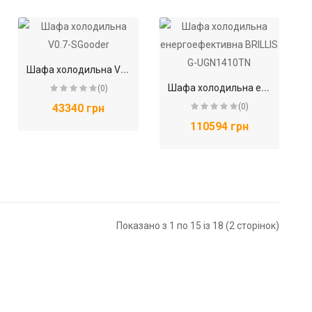
Ш
афа холодильна V0.7-SGooder
Ш
афа холодильна енергоефективна BRILLIS G-UGN1410TN
(0)
43340 грн
(0)
110594 грн
Показано з 1 по 15 із 18 (2 сторінок)