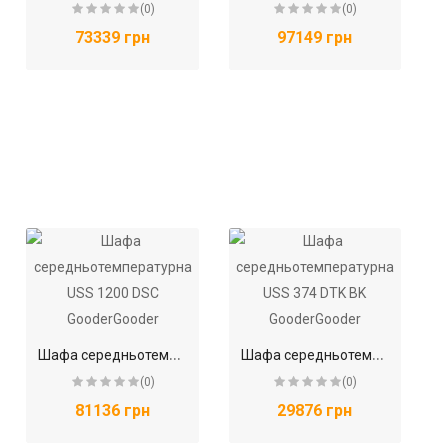
(0)
(0)
73339 грн
97149 грн
Ш
афа середньотемпературна USS 1200 DSC GooderGooder
Ш
афа середньотемпературна USS 374 DTK BK GooderGooder
(0)
(0)
81136 грн
29876 грн