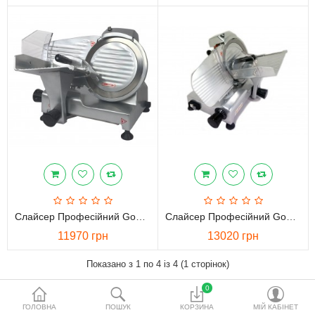
водопідготовки
Акційні товари
Порівняти
Список бажань
Валюта
Слайсер Професійний GoodFood LUSSO GS195JS
Слайсер Професійний GoodFood LUSSO GS250
11970 грн
13020 грн
Показано з 1 по 4 із 4 (1 сторінок)
0
ГОЛОВНА
ПОШУК
КОРЗИНА
МІЙ КАБІНЕТ