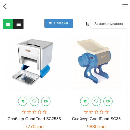
SIDEBAR
Для магазинів
Для закладів харчування
Професійний посуд
Системи опалення
Системи кондиціонування
Клінінгове обладнання і
професійна хімія
Слайсер GoodFood SC2535
Слайсер GoodFood SC35
7770 грн
5880 грн
Системи водоочистки і