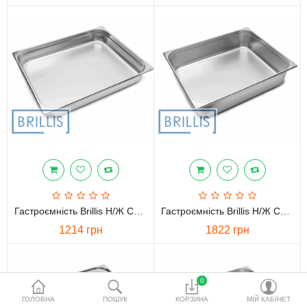
водопідготовки
Акційні товари
Порівняти
Список бажань
Валюта
Гастроємність Brillis Н/ж Сталь GN 2/1-100 Мм (650x530x100мм)
Гастроємність Brillis Н/ж Сталь GN 2/1-150 Мм (650x530x150мм)
1214 грн
1822 грн
0
ГОЛОВНА
ПОШУК
КОРЗИНА
МІЙ КАБІНЕТ