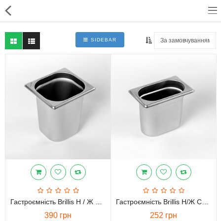
SIDEBAR
Для магазинів
Для закладів харчування
Професійний посуд
Системи опалення
Системи кондиціонування
Клінінгове обладнання і
професійна хімія
Гастроємність Brillis Н / Ж Сталь 1/6 H 200
Гастроємність Brillis Н/ж Сталь 1/9 H150
390 грн
252 грн
Системи водоочистки і