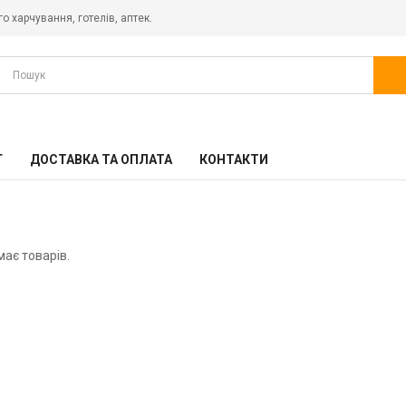
о харчування, готелів, аптек.
АКЦІЙНІ ТОВАРИ
ГАСТРОЄМНОСТІ
ГАСТРОЄМОСТІ KAYALAR (ТУРЕЧЧИНА)
Г
ДОСТАВКА ТА ОПЛАТА
КОНТАКТИ
ДЕКА АЛЮМІНІЄВІ ПРОФЕСІЙНІ ТА РЕШІТКИ ДЛЯ
ПАРОКОНВЕКТОМАТУ, КОНВЕКЦІЙНОЇ ПЕЧІ
ЕЛЕКТРОМЕХАНІЧНЕ ОБЛАДНАННЯ
має товарів.
ТЕПЛОВЕ ОБЛАДНАННЯ
ТЕРМОВІДРА ДЛЯ ЇЖІ
ТЕРМОКОНТЕЙНЕРИ ТА ТЕРМОПІДНОСИ
ХОЛОДИЛЬНЕ ОБЛАДНАННЯ