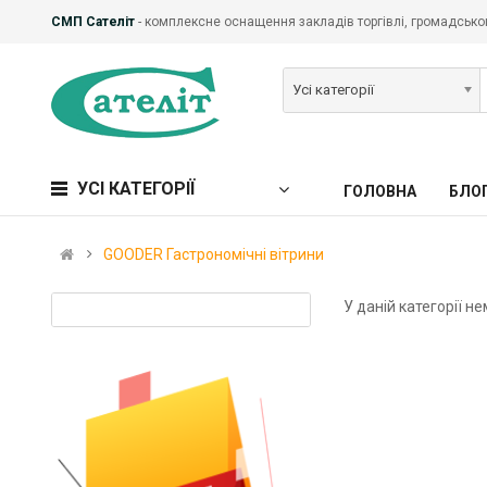
СМП Сателіт
- комплексне оснащення закладів торгівлі, громадськог
Усі категорії
УСІ КАТЕГОРІЇ
ГОЛОВНА
БЛО
GOODER Гастрономічні вітрини
У даній категорії не