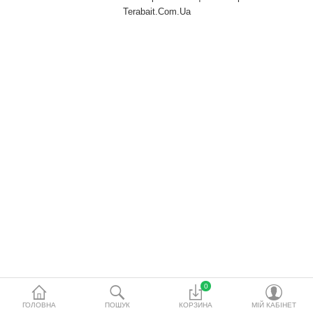
водопідготовки
Terabait.Com.Ua
Акційні товари
Порівняти
Список бажань
Валюта
0
ГОЛОВНА
ПОШУК
КОРЗИНА
МІЙ КАБІНЕТ