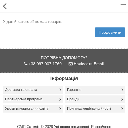
У даній категорії немає товарів.
Продовжити
Для магазинів
ПОТРІБНА ДОПОМОГА?
Для закладів харчування
+38 097 007 1760
Надіслати Email
Професійний посуд
Інформація
Системи опалення
Доставка та оплата
Гарантія
Системи кондиціонування
Партнерська програма
Бренди
Клінінгове обладнання і
Умови використання сайту
Політика конфіденційності
професійна хімія
Системи водоочистки і
СМП Сателіт © 2026 Усі права захищенні. Розроблено