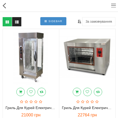
SIDEBAR
Для магазинів
Для закладів харчування
Професійний посуд
Системи опалення
Системи кондиціонування
Клінінгове обладнання і
професійна хімія
Гриль Для Курей Електричний GoodFood CR206
Гриль Для Курей Електричний GoodFood CR266
21000 грн
22764 грн
Системи водоочистки і