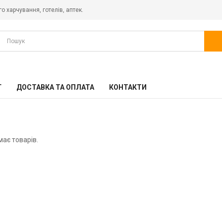
о харчування, готелів, аптек.
АКЦІЙНІ ТОВАРИ
ГАСТРОЄМНОСТІ
ГАСТРОЄМОСТІ KAYALAR (ТУРЕЧЧИНА)
Г
ДОСТАВКА ТА ОПЛАТА
КОНТАКТИ
ДЕКА АЛЮМІНІЄВІ ПРОФЕСІЙНІ ТА РЕШІТКИ ДЛЯ
ПАРОКОНВЕКТОМАТУ, КОНВЕКЦІЙНОЇ ПЕЧІ
ЕЛЕКТРОМЕХАНІЧНЕ ОБЛАДНАННЯ
має товарів.
ТЕПЛОВЕ ОБЛАДНАННЯ
ТЕРМОВІДРА ДЛЯ ЇЖІ
ТЕРМОКОНТЕЙНЕРИ ТА ТЕРМОПІДНОСИ
ХОЛОДИЛЬНЕ ОБЛАДНАННЯ