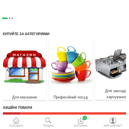
водопідготовки
Акційні товари
КУПУЙТЕ ЗА КАТЕГОРІЯМИ
Порівняти
Список бажань
Валюта
Для закладів
харчування
Для магазинів
Професійний посуд
АКЦІЙНІ ТОВАРИ
0
Немає пункту для показу!
×
ГОЛОВНА
ПОШУК
КОРЗИНА
МІЙ КАБІНЕТ