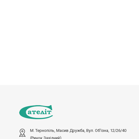
М. Тернопіль, Масив Дружба, Вул. Об'їзна, 12/26/40
(ринок Західний)