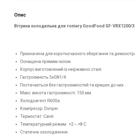
Опис
Вітрина холодильна для топінгу GoodFood GF-VRX1200/
Призначена для короткочасного зберігання та демонстраці
Оснащена прямим склом.
Корпус виготовлений із неіржавної сталі.
Гастроємність 5хGN1/4.
Постачається без гастроемкостей та кришек до них.
Макс. висота гастроємкості: 150 мм.
Холодоагент R600a.
Компресор: Donper.
Термостат: Carel.
Температурний режим: +2～+8 С.
Статичне охолодження.