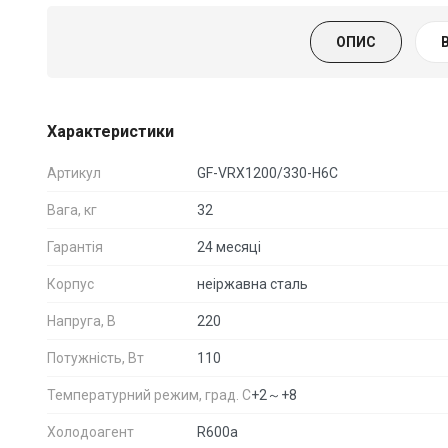
ОПИС
Характеристики
Артикул
GF-VRX1200/330-H6C
Вага, кг
32
Гарантія
24 месяці
Корпус
неіржавна сталь
Напруга, В
220
Потужність, Вт
110
Температурний режим, град. С
+2～+8
Холодоагент
R600a