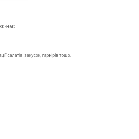
330-H6C
ї салатів, закусок, гарнірів тощо.