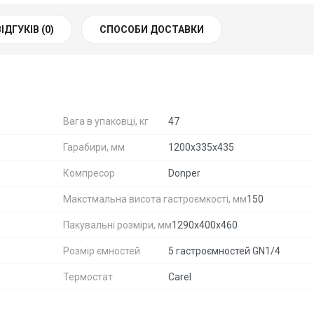
ВІДГУКІВ (0)
СПОСОБИ ДОСТАВКИ
Вага в упаковці, кг
47
Гарабири, мм
1200х335х435
Компресор
Donper
Макстмальна висота гастроємкості, мм
150
Пакувальні розміри, мм
1290х400х460
Розмір ємностей
5 гастроємностей GN1/4
Термостат
Carel