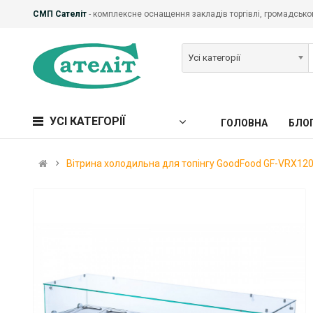
СМП Сателіт
- комплексне оснащення закладів торгівлі, громадськог
Усі категорії
УСІ КАТЕГОРІЇ
ГОЛОВНА
БЛО
Вітрина холодильна для топінгу GoodFood GF-VRX12