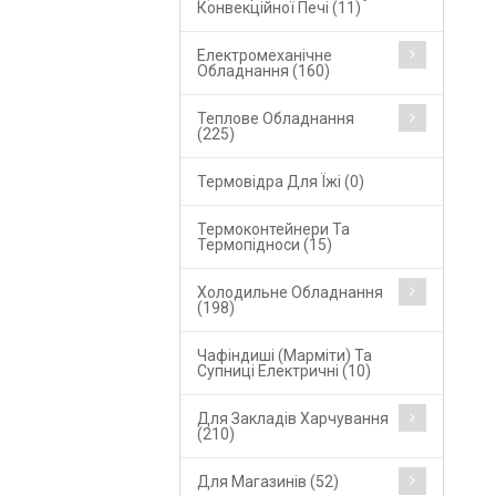
Конвекційної Печі (11)
Електромеханічне
Обладнання (160)
Теплове Обладнання
(225)
Термовідра Для Їжі (0)
Термоконтейнери Та
Термопідноси (15)
Холодильне Обладнання
(198)
Чафіндиші (марміти) Та
Супниці Електричні (10)
Для Закладів Харчування
(210)
Для Магазинів (52)