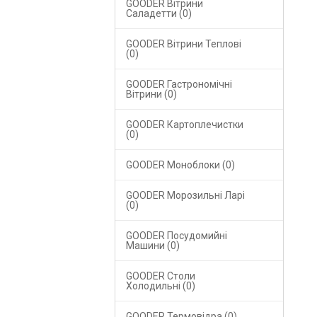
GOODER Вітрини
Саладетти (0)
GOODER Вітрини Теплові
(0)
GOODER Гастрономічні
Вітрини (0)
GOODER Картоплечистки
(0)
GOODER Моноблоки (0)
GOODER Морозильні Ларі
(0)
GOODER Посудомийні
Машини (0)
GOODER Столи
Холодильні (0)
GOODER Термовідра (0)